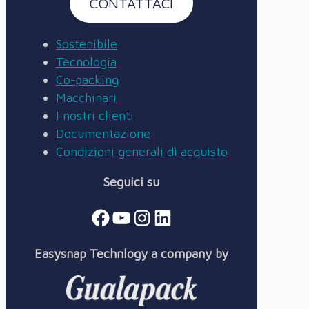
CONTATTACI
Sostenibile
Tecnologia
Co-packing
Macchinari
I nostri clienti
Documentazione
Condizioni generali di acquisto
Seguici su
Facebook
YouTube
Instagram
LinkedIn
Easysnap Technlogy a company by