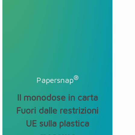
®
Papersnap
Il monodose in carta
Fuori dalle restrizioni
UE sulla plastica