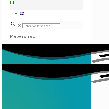
✕
Papersnap