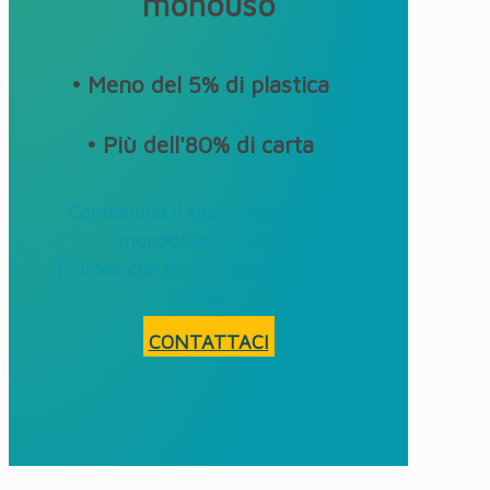
monouso
• Meno del 5% di plastica
• Più dell'80% di carta
Confeziona il tuo prodotto nel
monodose in carta
In linea con le normative UE del
2030
CONTATTACI