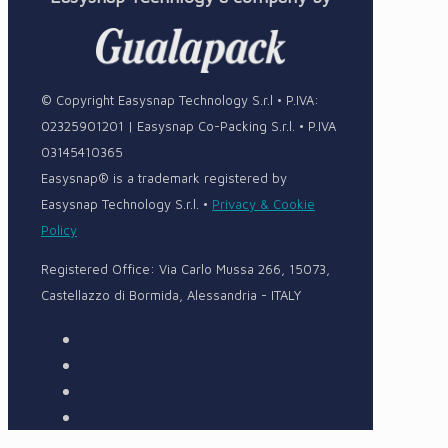
© Copyright Easysnap Technology S.r.l • P.IVA:
02325901201 | Easysnap Co-Packing S.r.l. • P.IVA
03145410365
Easysnap® is a trademark registered by
Easysnap Technology S.r.l. •
Privacy & Cookie
Policy
Registered Office: Via Carlo Mussa 266, 15073,
Castellazzo di Bormida, Alessandria - ITALY