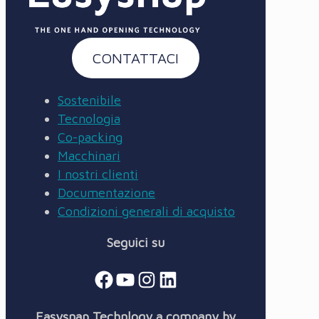
CONTATTACI
Sostenibile
Tecnologia
Co-packing
Macchinari
I nostri clienti
Documentazione
Condizioni generali di acquisto
Seguici su
Facebook
YouTube
Instagram
LinkedIn
Easysnap Technlogy a company by