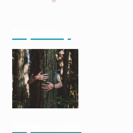
Papersnap
Paper-made