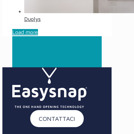
Duolys
Load more
Sorprendi i tuoi clienti e sii
innovatore!
Contattaci per migliorare il tuo
imballaggio medico e farmaceutico!
CONTATTACI